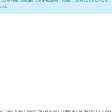
ent et vous cherchez à le dynamiser ? Nous proposons nos services
irect.
echnique qui permet de créer des motifs et des dessins sur des