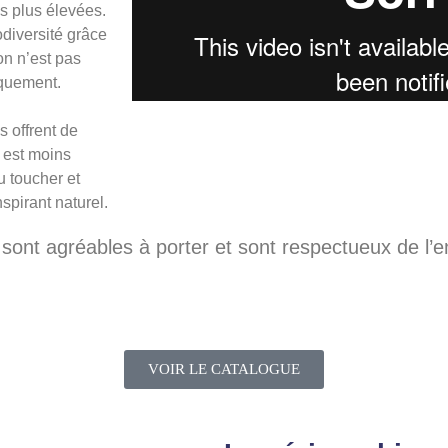
s plus élevées.
odiversité grâce
on n’est pas
iquement.
s offrent de
s est moins
u toucher et
nspirant naturel.
s sont agréables à porter et sont respectueux de l’
VOIR LE CATALOGUE