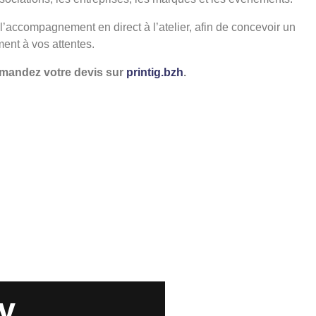
t l’accompagnement en direct à l’atelier, afin de concevoir un
ment à vos attentes.
emandez votre devis sur
printig.bzh
.
 marque
Stanley/Stella
e minima sociaux.