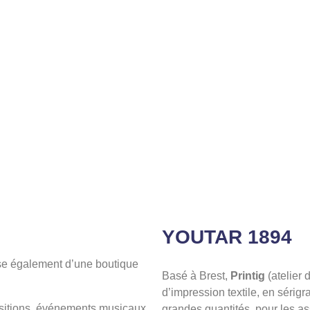
YOUTAR 1894
se également d’une boutique
Basé à Brest,
Printig
(atelier
d’impression textile, en sérigr
ositions, événements musicaux
grandes quantités, pour les as