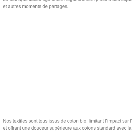
et autres moments de partages.
YOUTAR 1894
est une entreprise responsable qu
s’engage à respecter les normes précises des lab
Nos textiles sont tous issus de coton bio, limitant l’impact sur
et offrant une douceur supérieure aux cotons standard avec la 