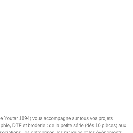
 de Youtar 1894) vous accompagne sur tous vos projets
aphie, DTF et broderie : de la petite série (dès 10 pièces) aux
sociations, les entreprises, les marques et les événements.